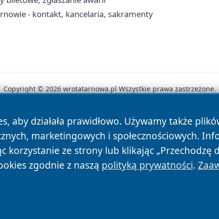
arnowie - kontakt, kancelaria, sakramenty
Copyright © 2026 wrotatarnowa.pl Wszystkie prawa zastrzeżone.
es, aby działała prawidłowo. Używamy także plik
News
Autorzy
Polityka Prywatności
Polityka Cookie
cznych, marketingowych i społecznościowych. Inf
 korzystanie ze strony lub klikając „Przechodzę 
ookies zgodnie z naszą
polityką prywatności
.
Zaaw