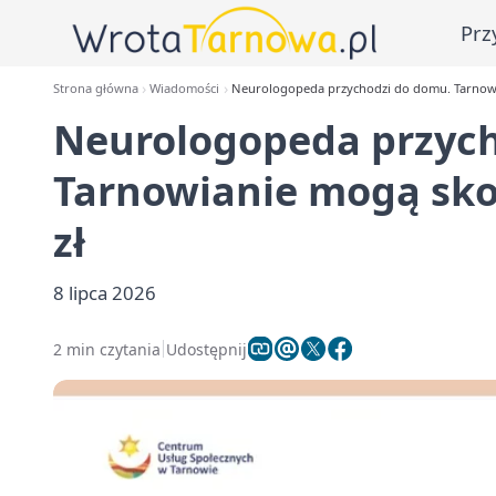
Prz
Strona główna
Wiadomości
Neurologopeda przychodzi do domu. Tarnowian
Neurologopeda przych
Tarnowianie mogą skor
zł
8 lipca 2026
2 min czytania
Udostępnij