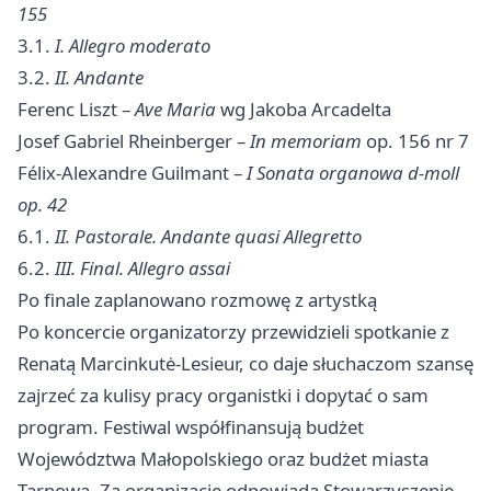
155
3.1.
I. Allegro moderato
3.2.
II. Andante
Ferenc Liszt –
Ave Maria
wg Jakoba Arcadelta
Josef Gabriel Rheinberger –
In memoriam
op. 156 nr 7
Félix-Alexandre Guilmant –
I Sonata organowa d-moll
op. 42
6.1.
II. Pastorale. Andante quasi Allegretto
6.2.
III. Final. Allegro assai
Po finale zaplanowano rozmowę z artystką
Po koncercie organizatorzy przewidzieli spotkanie z
Renatą Marcinkutė-Lesieur, co daje słuchaczom szansę
zajrzeć za kulisy pracy organistki i dopytać o sam
program. Festiwal współfinansują budżet
Województwa Małopolskiego oraz budżet miasta
Tarnowa. Za organizację odpowiada Stowarzyszenie