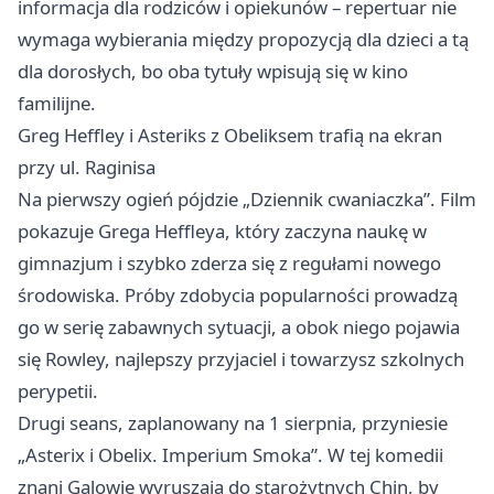
informacja dla rodziców i opiekunów – repertuar nie
wymaga wybierania między propozycją dla dzieci a tą
dla dorosłych, bo oba tytuły wpisują się w kino
familijne.
Greg Heffley i Asteriks z Obeliksem trafią na ekran
przy ul. Raginisa
Na pierwszy ogień pójdzie „Dziennik cwaniaczka”. Film
pokazuje Grega Heffleya, który zaczyna naukę w
gimnazjum i szybko zderza się z regułami nowego
środowiska. Próby zdobycia popularności prowadzą
go w serię zabawnych sytuacji, a obok niego pojawia
się Rowley, najlepszy przyjaciel i towarzysz szkolnych
perypetii.
Drugi seans, zaplanowany na 1 sierpnia, przyniesie
„Asterix i Obelix. Imperium Smoka”. W tej komedii
znani Galowie wyruszają do starożytnych Chin, by