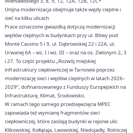
Wieniawskiego 3, 8, 9, 12, 12A, 12B, 12C*
Unijna modernizacja obejmuje także węzły cieplne i
sieć na kilku ulicach
Prace oznaczone gwiazdką dotyczą modernizacji
węzłów cieplnych w budynkach przy ul. Bitwy pod
Monte Cassino 5 i 9, ul. Dąbrowskiej 22 i 22A, ul.
Urwanej 6A – wz. I i wz. III – oraz na os. Zielonym 2, 3
i 27. To część projektu „Rozwój miejskiej
infrastruktury ciepłowniczej w Tarnowie poprzez
modernizację sieci i węzłów cieplnych w latach 2026–
2029”, dofinansowanego z Funduszy Europejskich na
Infrastrukturę, Klimat, Środowisko.
W ramach tego samego przedsięwzięcia MPEC
zapowiada też wymianę fragmentów sieci
ciepłowniczej, które zasilają budynki w rejonie ulic
Klikowskiej, Kołłątaja, Lwowskiej, Niedojadły, Rolniczej