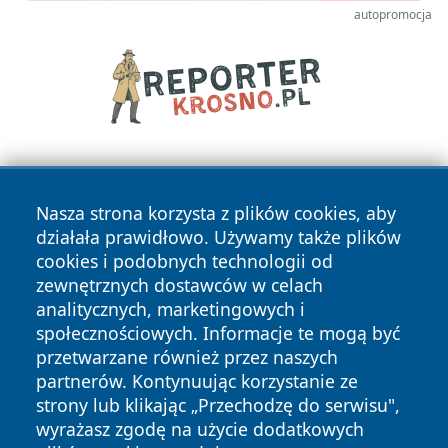
autopromocja
Nasza strona korzysta z plików cookies, aby
działała prawidłowo. Używamy także plików
cookies i podobnych technologii od
zewnętrznych dostawców w celach
Copyright © 2026 wrotatarnowa.pl Wszystkie prawa
analitycznych, marketingowych i
zastrzeżone.
społecznościowych. Informacje te mogą być
przetwarzane również przez naszych
partnerów. Kontynuując korzystanie ze
Polityka
Polityka
News
Autorzy
strony lub klikając „Przechodzę do serwisu",
Prywatności
Cookies
wyrażasz zgodę na użycie dodatkowych