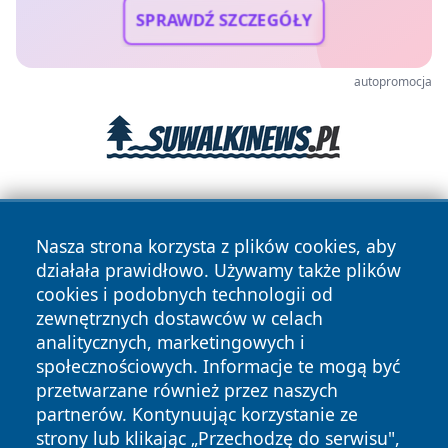
SPRAWDŹ SZCZEGÓŁY
autopromocja
Nasza strona korzysta z plików cookies, aby
działała prawidłowo. Używamy także plików
cookies i podobnych technologii od
zewnętrznych dostawców w celach
Copyright © 2026 wrotatarnowa.pl Wszystkie prawa
analitycznych, marketingowych i
zastrzeżone.
społecznościowych. Informacje te mogą być
przetwarzane również przez naszych
partnerów. Kontynuując korzystanie ze
Polityka
Polityka
News
Autorzy
strony lub klikając „Przechodzę do serwisu",
Prywatności
Cookies