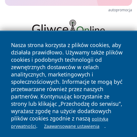
autopromocja
Nasza strona korzysta z plików cookies, aby
działała prawidłowo. Używamy także plików
cookies i podobnych technologii od
zewnętrznych dostawców w celach
analitycznych, marketingowych i
społecznościowych. Informacje te mogą być
Copyright © 2026 wrotatarnowa.pl Wszystkie prawa
przetwarzane również przez naszych
zastrzeżone.
partnerów. Kontynuując korzystanie ze
strony lub klikając „Przechodzę do serwisu",
wyrażasz zgodę na użycie dodatkowych
Polityka
Polityka
News
Autorzy
plików cookies zgodnie z naszą
Prywatności
Cookies
polityką
.
.
prywatności
Zaawansowane ustawienia