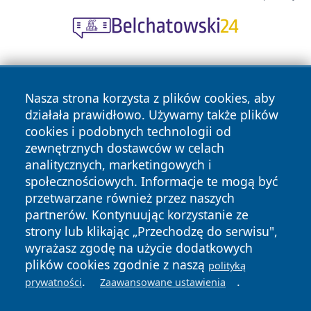
Nasza strona korzysta z plików cookies, aby
działała prawidłowo. Używamy także plików
cookies i podobnych technologii od
zewnętrznych dostawców w celach
Copyright © 2026 wrotatarnowa.pl Wszystkie prawa
analitycznych, marketingowych i
zastrzeżone.
społecznościowych. Informacje te mogą być
przetwarzane również przez naszych
partnerów. Kontynuując korzystanie ze
Polityka
Polityka
News
Autorzy
strony lub klikając „Przechodzę do serwisu",
Prywatności
Cookies
wyrażasz zgodę na użycie dodatkowych
plików cookies zgodnie z naszą
polityką
.
.
prywatności
Zaawansowane ustawienia