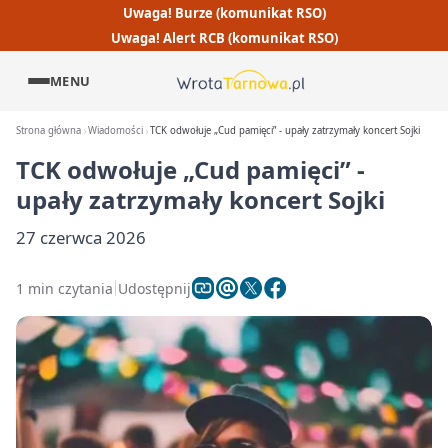
Uwaga! Burze (komunikat RSO)
Uwaga! Alert RCB (komunikat RSO)
MENU
Strona główna
Wiadomości
TCK odwołuje „Cud pamięci” - upały zatrzymały koncert Sojki
TCK odwołuje „Cud pamięci” -
upały zatrzymały koncert Sojki
27 czerwca 2026
1 min czytania
Udostępnij