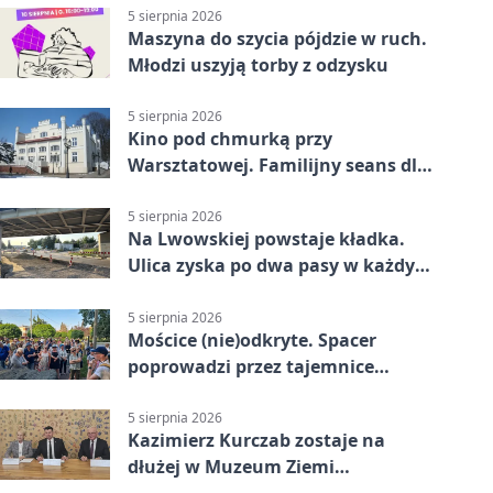
5 sierpnia 2026
Maszyna do szycia pójdzie w ruch.
Młodzi uszyją torby z odzysku
5 sierpnia 2026
Kino pod chmurką przy
Warsztatowej. Familijny seans dla
mieszkańców
5 sierpnia 2026
Na Lwowskiej powstaje kładka.
Ulica zyska po dwa pasy w każdym
kierunku
5 sierpnia 2026
Mościce (nie)odkryte. Spacer
poprowadzi przez tajemnice
Azotów
5 sierpnia 2026
Kazimierz Kurczab zostaje na
dłużej w Muzeum Ziemi
Tarnowskiej.