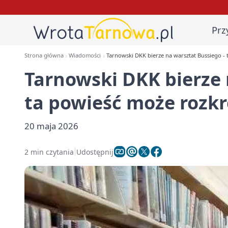
Prz
Strona główna
Wiadomości
Tarnowski DKK bierze na warsztat Bussiego -
Tarnowski DKK bierze 
ta powieść może rozk
20 maja 2026
2 min czytania
Udostępnij