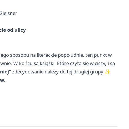
Gleisner
ie od ulicy
nego sposobu na literackie popołudnie, ten punkt w
e. W końcu są książki, które czyta się w ciszy, i są
niej”
zdecydowanie należy do tej drugiej grupy ✨
ów
.