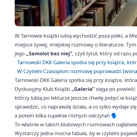
W Tarnowie książki lubią wychodzić poza półki, a Mie
miejsce żywej, miejskiej rozmowy o literaturze. Tym
jego
„Samolot bez niej”
, czyli tytuł, który od razu
Tarnowski DKK Galeria spotka się przy książce, któr
W Czytelni Czasopism rozmowę poprowadzi Iwona 
Tarnowski DKK Galeria spotka się przy książce, która
Dyskusyjny Klub Książki
„Galeria”
sięga po powieść 
którzy lubią po lekturze jeszcze chwilę pobyć w ksią
sprawdzić, co naprawdę działa, a co tylko wydaje się
a potem kilka zupełnie różnych odczytań 🗣️
To właśnie w takich klubowych rozmowach najłatwiej
Wystarczy jedna mocna fabuła, by w czytelni pojawiły