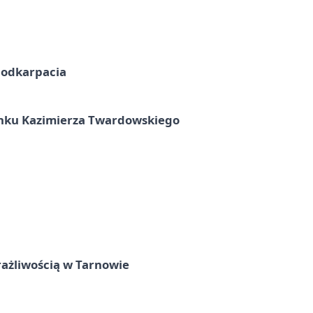
Podkarpacia
unku Kazimierza Twardowskiego
rażliwością w Tarnowie