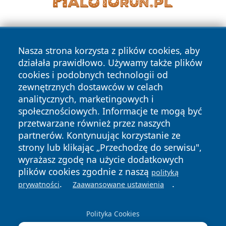
Nasza strona korzysta z plików cookies, aby
działała prawidłowo. Używamy także plików
cookies i podobnych technologii od
zewnętrznych dostawców w celach
Copyright © 2026 wrotatarnowa.pl Wszystkie prawa
analitycznych, marketingowych i
zastrzeżone.
społecznościowych. Informacje te mogą być
przetwarzane również przez naszych
partnerów. Kontynuując korzystanie ze
Polityka
Polityka
News
Autorzy
strony lub klikając „Przechodzę do serwisu",
Prywatności
Cookies
wyrażasz zgodę na użycie dodatkowych
plików cookies zgodnie z naszą
polityką
.
.
prywatności
Zaawansowane ustawienia
Polityka Cookies