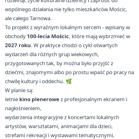
rozwinąć życie kulturalne dzielnicy i zaprosić do
wspólnego działania nie tylko mieszkańców Mościc,
ale całego Tarnowa.
To projekt z wyraźnym lokalnym sercem - wpisany w
obchody
100-lecia Mościc
, które mają wybrzmieć w
2027 roku
. W praktyce chodzi o cykl otwartych
wydarzeń dla różnych grup wiekowych,
przygotowanych tak, by można było przyjść z
dziećmi, znajomymi albo po prostu wpaść po pracy na
chwilę kultury i oddechu. 🌿
W planie są:
letnie
kino plenerowe
z profesjonalnym ekranem i
nagłośnieniem,
wydarzenia integracyjne z koncertami lokalnych
artystów, warsztatami, animacjami dla dzieci,
strefami rekreacji i wystawami tematycznymi,