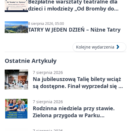
Bezpłatne warsztaty teatralne dla
dzieci i młodzieży „Od Bromby do
Syntezy”
8 sierpnia 2026, 05:00
TATRY W JEDEN DZIEŃ – Niżne Tatry
Kolejne wydarzenia
Ostatnie Artykuły
7 sierpnia 2026
Na jubileuszową Talię bilety wciąż
są dostępne. Finał wyprzedał się w
kilkanaście minut
7 sierpnia 2026
Rodzinna niedziela przy stawie.
Zielona przygoda w Parku
Piaskówka
7 sierpnia 2026