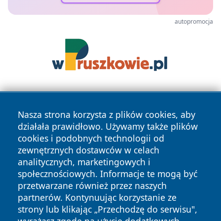
autopromocja
Nasza strona korzysta z plików cookies, aby
działała prawidłowo. Używamy także plików
cookies i podobnych technologii od
zewnętrznych dostawców w celach
Copyright © 2026 wrotatarnowa.pl Wszystkie prawa
analitycznych, marketingowych i
zastrzeżone.
społecznościowych. Informacje te mogą być
przetwarzane również przez naszych
partnerów. Kontynuując korzystanie ze
Polityka
Polityka
News
Autorzy
strony lub klikając „Przechodzę do serwisu",
Prywatności
Cookies