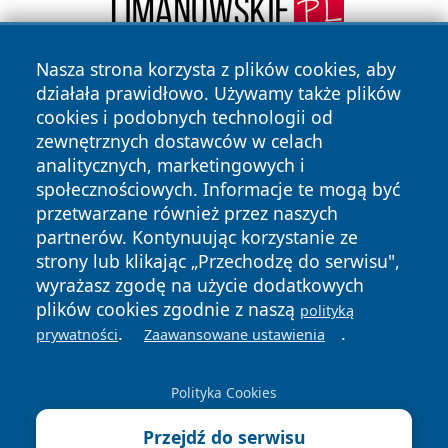
Nasza strona korzysta z plików cookies, aby
działała prawidłowo. Używamy także plików
cookies i podobnych technologii od
zewnętrznych dostawców w celach
analitycznych, marketingowych i
społecznościowych. Informacje te mogą być
Copyright © 2026 wrotatarnowa.pl Wszystkie prawa
przetwarzane również przez naszych
zastrzeżone.
partnerów. Kontynuując korzystanie ze
strony lub klikając „Przechodzę do serwisu",
wyrażasz zgodę na użycie dodatkowych
Polityka
Polityka
News
Autorzy
plików cookies zgodnie z naszą
Prywatności
Cookies
polityką
.
.
prywatności
Zaawansowane ustawienia
Polityka Cookies
Przejdź do serwisu