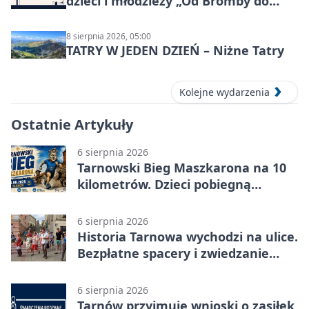
dzieci i młodzieży „Od Bromby do
Syntezy”
8 sierpnia 2026, 05:00
TATRY W JEDEN DZIEŃ – Niżne Tatry
Kolejne wydarzenia
Ostatnie Artykuły
6 sierpnia 2026
Tarnowski Bieg Maszkarona na 10
kilometrów. Dzieci pobiegną
osobno
6 sierpnia 2026
Historia Tarnowa wychodzi na ulice.
Bezpłatne spacery i zwiedzanie
katedry
6 sierpnia 2026
Tarnów przyjmuje wnioski o zasiłek