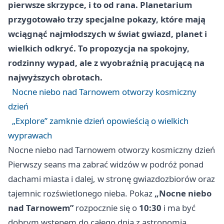
pierwsze skrzypce, i to od rana. Planetarium
przygotowało trzy specjalne pokazy, które mają
wciągnąć najmłodszych w świat gwiazd, planet i
wielkich odkryć. To propozycja na spokojny,
rodzinny wypad, ale z wyobraźnią pracującą na
najwyższych obrotach.
Nocne niebo nad Tarnowem otworzy kosmiczny
dzień
„Explore” zamknie dzień opowieścią o wielkich
wyprawach
Nocne niebo nad Tarnowem otworzy kosmiczny dzień
Pierwszy seans ma zabrać widzów w podróż ponad
dachami miasta i dalej, w stronę gwiazdozbiorów oraz
tajemnic rozświetlonego nieba. Pokaz
„Nocne niebo
nad Tarnowem”
rozpocznie się o
10:30
i ma być
dobrym wstępem do całego dnia z astronomią.