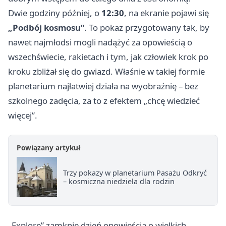
Dwie godziny później, o
12:30
, na ekranie pojawi się
„Podbój kosmosu”
. To pokaz przygotowany tak, by
nawet najmłodsi mogli nadążyć za opowieścią o
wszechświecie, rakietach i tym, jak człowiek krok po
kroku zbliżał się do gwiazd. Właśnie w takiej formie
planetarium najłatwiej działa na wyobraźnię – bez
szkolnego zadęcia, za to z efektem „chcę wiedzieć
więcej”.
Powiązany artykuł
Trzy pokazy w planetarium Pasażu Odkryć
– kosmiczna niedziela dla rodzin
„Explore” zamknie dzień opowieścią o wielkich