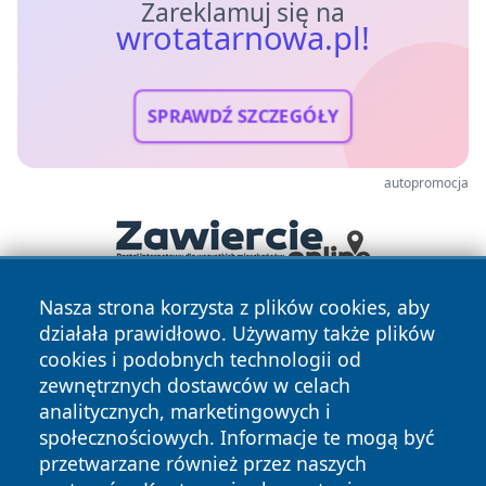
Zareklamuj się na
wrotatarnowa.pl!
SPRAWDŹ SZCZEGÓŁY
autopromocja
Nasza strona korzysta z plików cookies, aby
działała prawidłowo. Używamy także plików
cookies i podobnych technologii od
zewnętrznych dostawców w celach
analitycznych, marketingowych i
społecznościowych. Informacje te mogą być
Copyright © 2026 wrotatarnowa.pl Wszystkie prawa
przetwarzane również przez naszych
zastrzeżone.