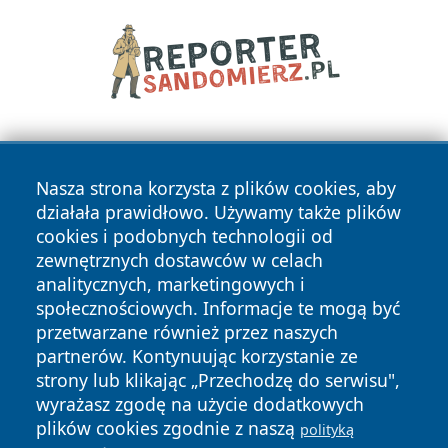
Nasza strona korzysta z plików cookies, aby
działała prawidłowo. Używamy także plików
cookies i podobnych technologii od
zewnętrznych dostawców w celach
Copyright © 2026 wrotatarnowa.pl Wszystkie prawa
analitycznych, marketingowych i
zastrzeżone.
społecznościowych. Informacje te mogą być
przetwarzane również przez naszych
partnerów. Kontynuując korzystanie ze
Polityka
Polityka
News
Autorzy
strony lub klikając „Przechodzę do serwisu",
Prywatności
Cookies
wyrażasz zgodę na użycie dodatkowych
plików cookies zgodnie z naszą
polityką