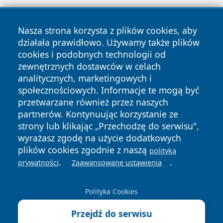
Nasza strona korzysta z plików cookies, aby
działała prawidłowo. Używamy także plików
cookies i podobnych technologii od
zewnętrznych dostawców w celach
Copyright © 2026 wrotatarnowa.pl Wszystkie prawa
analitycznych, marketingowych i
zastrzeżone.
społecznościowych. Informacje te mogą być
przetwarzane również przez naszych
partnerów. Kontynuując korzystanie ze
Polityka
Polityka
News
Autorzy
strony lub klikając „Przechodzę do serwisu",
Prywatności
Cookies
wyrażasz zgodę na użycie dodatkowych
plików cookies zgodnie z naszą
polityką
.
.
prywatności
Zaawansowane ustawienia
Polityka Cookies
Przejdź do serwisu