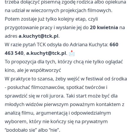
trzeba dołączyć pisemną zgodę rodzica albo opiekuna
na udział w wieczornych projekcjach filmowych.
Potem zostaje już tylko kolejny etap, czyli
przygotowanie pracy i wysłanie jej do
20 kwietnia
na
adres
a.kuchyt@tck.pl
.
W razie pytań TCK odsyła do Adriana Kuchyta:
660
463 540
,
a.kuchyt@tck.pl
. 📩
To propozycja dla tych, którzy chcą nie tylko oglądać
kino, ale je współtworzyć
W praktyce to szansa, żeby wejść w festiwal od środka
- posłuchać filmoznawców, spotkać twórców i
sprawdzić się w roli jurora. Taki start może być dla
młodych widzów pierwszym poważnym kontaktem z
analizą filmu, argumentacją i odpowiedzialnym
wyborem, który nie kończy się na prywatnym
“podobało się” albo “nie”.