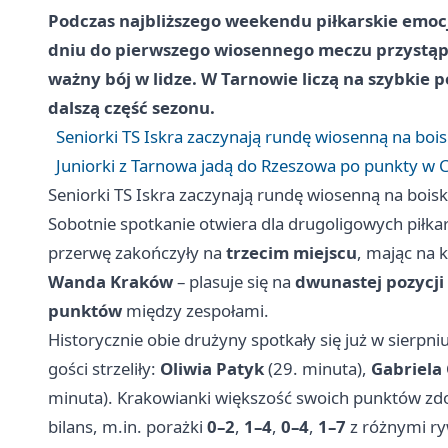
Podczas najbliższego weekendu piłkarskie emocj
dniu do pierwszego wiosennego meczu przystąpią
ważny bój w lidze. W Tarnowie liczą na szybkie 
dalszą część sezonu.
Seniorki TS Iskra zaczynają rundę wiosenną na bois
Juniorki z Tarnowa jadą do Rzeszowa po punkty w C
Seniorki TS Iskra zaczynają rundę wiosenną na boisk
Sobotnie spotkanie otwiera dla drugoligowych piłk
przerwę zakończyły na
trzecim miejscu
, mając na 
Wanda Kraków
– plasuje się na
dwunastej pozycji
punktów
między zespołami.
Historycznie obie drużyny spotkały się już w sierpn
gości strzeliły:
Oliwia Patyk
(29. minuta),
Gabriela
minuta). Krakowianki większość swoich punktów zdob
bilans, m.in. porażki
0–2
,
1–4
,
0–4
,
1–7
z różnymi ry