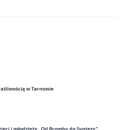
rażliwością w Tarnowie
zieci i młodzieży „Od Bromby do Syntezy”