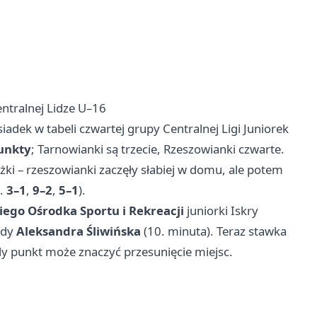
ntralnej Lidze U–16
iadek w tabeli czwartej grupy Centralnej Ligi Juniorek
unkty
; Tarnowianki są trzecie, Rzeszowianki czwarte.
ażki – rzeszowianki zaczęły słabiej w domu, ale potem
n.
3–1
,
9–2
,
5–1
).
ego Ośrodka Sportu i Rekreacji
juniorki Iskry
edy
Aleksandra Śliwińska
(10. minuta). Teraz stawka
żdy punkt może znaczyć przesunięcie miejsc.