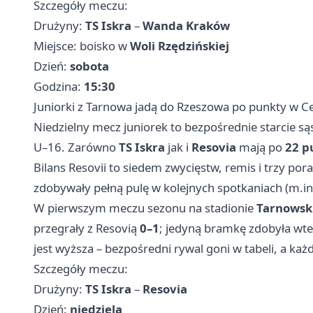
Szczegóły meczu:
Drużyny:
TS Iskra
–
Wanda Kraków
Miejsce: boisko w
Woli Rzędzińskiej
Dzień:
sobota
Godzina:
15:30
Juniorki z Tarnowa jadą do Rzeszowa po punkty w Ce
Niedzielny mecz juniorek to bezpośrednie starcie sąs
U–16. Zarówno
TS Iskra
jak i
Resovia
mają po
22 p
Bilans Resovii to siedem zwycięstw, remis i trzy por
zdobywały pełną pulę w kolejnych spotkaniach (m.i
W pierwszym meczu sezonu na stadionie
Tarnowski
przegrały z Resovią
0–1
; jedyną bramkę zdobyła wt
jest wyższa – bezpośredni rywal goni w tabeli, a ka
Szczegóły meczu:
Drużyny:
TS Iskra
–
Resovia
Dzień:
niedziela