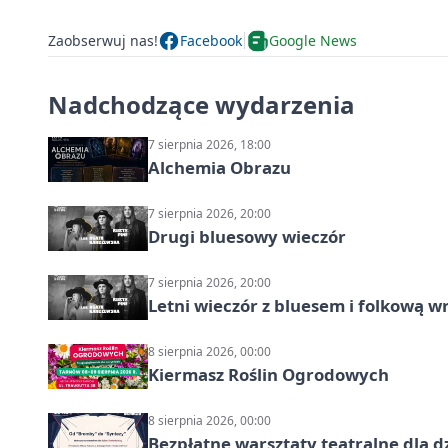
Zaobserwuj nas!
Facebook
Google News
Nadchodzące wydarzenia
7 sierpnia 2026, 18:00
Alchemia Obrazu
7 sierpnia 2026, 20:00
Drugi bluesowy wieczór
7 sierpnia 2026, 20:00
Letni wieczór z bluesem i folkową w
8 sierpnia 2026, 00:00
Kiermasz Roślin Ogrodowych
8 sierpnia 2026, 00:00
Bezpłatne warsztaty teatralne dla d