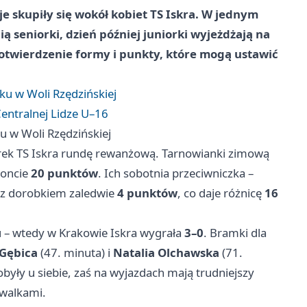
e skupiły się wokół kobiet TS Iskra. W jednym
 seniorki, dzień później juniorki wyjeżdżają na
potwierdzenie formy i punkty, które mogą ustawić
ku w Woli Rzędzińskiej
entralnej Lidze U–16
u w Woli Rzędzińskiej
arek TS Iskra rundę rewanżową. Tarnowianki zimową
koncie
20 punktów
. Ich sobotnia przeciwniczka –
z dorobkiem zaledwie
4 punktów
, co daje różnicę
16
iu – wtedy w
Krakowie
Iskra wygrała
3–0
. Bramki dla
 Gębica
(47. minuta) i
Natalia Olchawska
(71.
yły u siebie, zaś na wyjazdach mają trudniejszy
walkami.