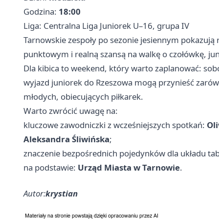
Godzina:
18:00
Liga: Centralna Liga Juniorek U–16, grupa IV
Tarnowskie zespoły po sezonie jesiennym pokazują r
punktowym i realną szansą na walkę o czołówkę, juni
Dla kibica to weekend, który warto zaplanować: sobo
wyjazd juniorek do
Rzeszowa
mogą przynieść zarówn
młodych, obiecujących piłkarek.
Warto zwrócić uwagę na:
kluczowe zawodniczki z wcześniejszych spotkań:
Ol
Aleksandra Śliwińska
;
znaczenie bezpośrednich pojedynków dla układu tabe
na podstawie:
Urząd Miasta w Tarnowie
.
Autor:
krystian