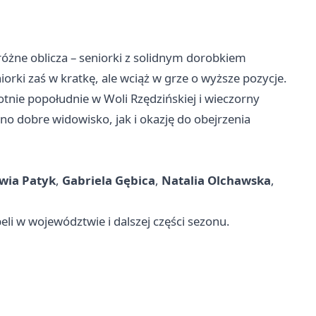
óżne oblicza – seniorki z solidnym dorobkiem
orki zaś w kratkę, ale wciąż w grze o wyższe pozycje.
tnie popołudnie w Woli Rzędzińskiej i wieczorny
o dobre widowisko, jak i okazję do obejrzenia
iwia Patyk
,
Gabriela Gębica
,
Natalia Olchawska
,
li w województwie i dalszej części sezonu.