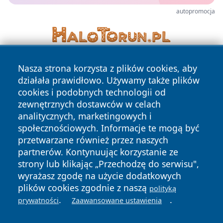
autopromocja
Nasza strona korzysta z plików cookies, aby
działała prawidłowo. Używamy także plików
cookies i podobnych technologii od
zewnętrznych dostawców w celach
analitycznych, marketingowych i
Copyright © 2026 wrotatarnowa.pl Wszystkie prawa
społecznościowych. Informacje te mogą być
zastrzeżone.
przetwarzane również przez naszych
partnerów. Kontynuując korzystanie ze
strony lub klikając „Przechodzę do serwisu",
Polityka
Polityka
News
Autorzy
wyrażasz zgodę na użycie dodatkowych
Prywatności
Cookies
plików cookies zgodnie z naszą
polityką
.
.
prywatności
Zaawansowane ustawienia