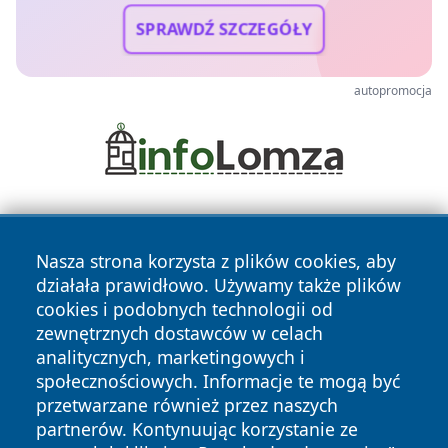
SPRAWDŹ SZCZEGÓŁY
autopromocja
Nasza strona korzysta z plików cookies, aby
działała prawidłowo. Używamy także plików
cookies i podobnych technologii od
zewnętrznych dostawców w celach
Copyright © 2026 wrotatarnowa.pl Wszystkie prawa
analitycznych, marketingowych i
zastrzeżone.
społecznościowych. Informacje te mogą być
przetwarzane również przez naszych
partnerów. Kontynuując korzystanie ze
Polityka
Polityka
News
Autorzy