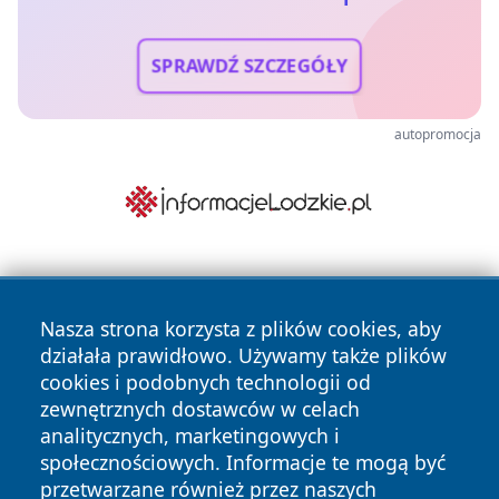
SPRAWDŹ SZCZEGÓŁY
autopromocja
Nasza strona korzysta z plików cookies, aby
działała prawidłowo. Używamy także plików
cookies i podobnych technologii od
zewnętrznych dostawców w celach
Copyright © 2026 wrotatarnowa.pl Wszystkie prawa
analitycznych, marketingowych i
zastrzeżone.
społecznościowych. Informacje te mogą być
przetwarzane również przez naszych