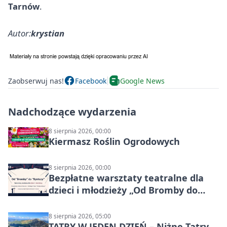
Tarnów
.
Autor:
krystian
Zaobserwuj nas!
Facebook
Google News
Nadchodzące wydarzenia
8 sierpnia 2026, 00:00
Kiermasz Roślin Ogrodowych
8 sierpnia 2026, 00:00
Bezpłatne warsztaty teatralne dla
dzieci i młodzieży „Od Bromby do
Syntezy”
8 sierpnia 2026, 05:00
TATRY W JEDEN DZIEŃ – Niżne Tatry