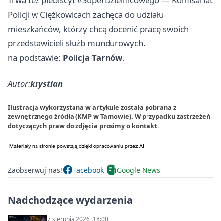
Trwa też plebiscyt #SuperDzielnicowego — Komisariat
Policji w Ciężkowicach zachęca do udziału
mieszkańców, którzy chcą docenić pracę swoich
przedstawicieli służb mundurowych.
na podstawie:
Policja Tarnów
.
Autor:
krystian
Ilustracja wykorzystana w artykule została pobrana z
zewnętrznego źródła (KMP w Tarnowie). W przypadku zastrzeżeń
dotyczących praw do zdjęcia prosimy o
kontakt
.
Zaobserwuj nas!
Facebook
Google News
Nadchodzące wydarzenia
7 sierpnia 2026, 18:00