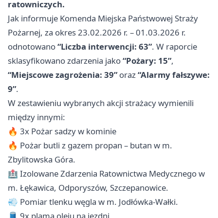
ratowniczych.
Jak informuje Komenda Miejska Państwowej Straży
Pożarnej, za okres 23.02.2026 r. – 01.03.2026 r.
odnotowano
“Liczba interwencji: 63”
. W raporcie
sklasyfikowano zdarzenia jako
“Pożary: 15”
,
“Miejscowe zagrożenia: 39”
oraz
“Alarmy fałszywe:
9”
.
W zestawieniu wybranych akcji strażacy wymienili
między innymi:
🔥 3x Pożar sadzy w kominie
🔥 Pożar butli z gazem propan – butan w m.
Zbylitowska Góra.
🏥 Izolowane Zdarzenia Ratownictwa Medycznego w
m. Łękawica, Odporyszów, Szczepanowice.
💨 Pomiar tlenku węgla w m. Jodłówka-Wałki.
🛢 9x plama oleju na jezdni