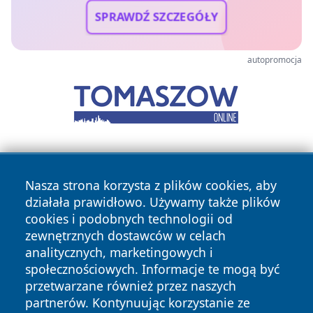
SPRAWDŹ SZCZEGÓŁY
autopromocja
Nasza strona korzysta z plików cookies, aby
działała prawidłowo. Używamy także plików
cookies i podobnych technologii od
zewnętrznych dostawców w celach
Copyright © 2026 wrotatarnowa.pl Wszystkie prawa
analitycznych, marketingowych i
zastrzeżone.
społecznościowych. Informacje te mogą być
przetwarzane również przez naszych
partnerów. Kontynuując korzystanie ze
Polityka
Polityka
News
Autorzy