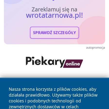
Zareklamuj się na
wrotatarnowa.pl!
SPRAWDŹ SZCZEGÓŁY
autopromocja
Nasza strona korzysta z plików cookies, aby
działała prawidłowo. Używamy także plików
cookies i podobnych technologii od
zewnętrznych dostawców w celach
Copyright © 2026 wrotatarnowa.pl Wszystkie prawa