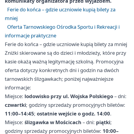
komunikaty organizatora przed wyjazdem.
Ferie do końca – gdzie uczniowie kupią bilety za
mniej
Oferta Tarnowskiego Ośrodka Sportu i Rekreacji i
informacje praktyczne
Ferie do końca – gdzie uczniowie kupią bilety za mniej
Zniżki skierowane są do dzieci i młodzieży, które przy
kasie okażą ważną legitymację szkolną. Promocyjna
oferta dotyczy konkretnych dni i godzin na dwóch
tarnowskich ślizgawkach; poniżej najważniejsze
informacje:
Miejsce:
lodowisko przy ul. Wojska Polskiego
– dni:
czwartki
; godziny sprzedaży promocyjnych biletów:
11:00–14:45
;
ostatnie wejście o godz. 14:00
.
Miejsce:
ślizgawka w Mościcach
– dni:
piątki
;
godziny sprzedaży promocyjnych biletów:
10:00–