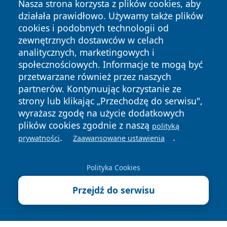
Nasza strona korzysta z plików cookies, aby
działała prawidłowo. Używamy także plików
cookies i podobnych technologii od
zewnętrznych dostawców w celach
analitycznych, marketingowych i
społecznościowych. Informacje te mogą być
przetwarzane również przez naszych
partnerów. Kontynuując korzystanie ze
Copyright © 2026 wrotatarnowa.pl Wszystkie prawa
zastrzeżone.
strony lub klikając „Przechodzę do serwisu",
wyrażasz zgodę na użycie dodatkowych
plików cookies zgodnie z naszą
polityką
Polityka
Polityka
.
.
prywatności
Zaawansowane ustawienia
News
Autorzy
Prywatności
Cookies
Polityka Cookies
Przejdź do serwisu