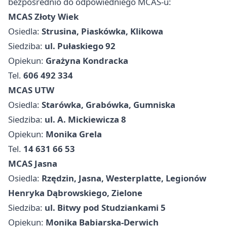
bezpośrednio do odpowiedniego MCAS-u:
MCAS Złoty Wiek
Osiedla:
Strusina, Piaskówka, Klikowa
Siedziba:
ul. Pułaskiego 92
Opiekun:
Grażyna Kondracka
Tel.
606 492 334
MCAS UTW
Osiedla:
Starówka, Grabówka, Gumniska
Siedziba:
ul. A. Mickiewicza 8
Opiekun:
Monika Grela
Tel.
14 631 66 53
MCAS Jasna
Osiedla:
Rzędzin, Jasna, Westerplatte, Legionów
Henryka Dąbrowskiego, Zielone
Siedziba:
ul. Bitwy pod Studziankami 5
Opiekun:
Monika Babiarska-Derwich