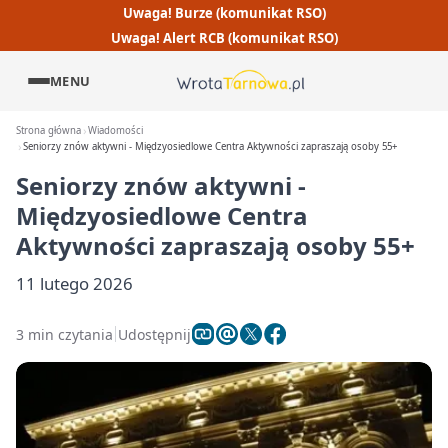
Uwaga! Burze (komunikat RSO)
Uwaga! Alert RCB (komunikat RSO)
MENU
Strona główna
Wiadomości
Seniorzy znów aktywni - Międzyosiedlowe Centra Aktywności zapraszają osoby 55+
Seniorzy znów aktywni -
Międzyosiedlowe Centra
Aktywności zapraszają osoby 55+
11 lutego 2026
3 min czytania
Udostępnij