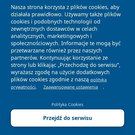
Nasza strona korzysta z plików cookies, aby
działała prawidłowo. Używamy także plików
cookies i podobnych technologii od
zewnętrznych dostawców w celach
analitycznych, marketingowych i
społecznościowych. Informacje te mogą być
przetwarzane również przez naszych
Copyright © 2026 wrotatarnowa.pl Wszystkie prawa
partnerów. Kontynuując korzystanie ze
zastrzeżone.
strony lub klikając „Przechodzę do serwisu",
wyrażasz zgodę na użycie dodatkowych
plików cookies zgodnie z naszą
polityką
Polityka
Polityka
News
Autorzy
.
.
prywatności
Zaawansowane ustawienia
Prywatności
Cookies
Polityka Cookies
Przejdź do serwisu