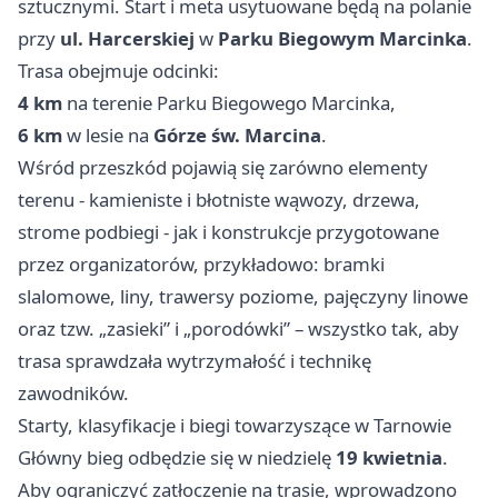
sztucznymi. Start i meta usytuowane będą na polanie
przy
ul. Harcerskiej
w
Parku Biegowym Marcinka
.
Trasa obejmuje odcinki:
4 km
na terenie Parku Biegowego Marcinka,
6 km
w lesie na
Górze św. Marcina
.
Wśród przeszkód pojawią się zarówno elementy
terenu - kamieniste i błotniste wąwozy, drzewa,
strome podbiegi - jak i konstrukcje przygotowane
przez organizatorów, przykładowo: bramki
slalomowe, liny, trawersy poziome, pajęczyny linowe
oraz tzw. „zasieki” i „porodówki” – wszystko tak, aby
trasa sprawdzała wytrzymałość i technikę
zawodników.
Starty, klasyfikacje i biegi towarzyszące w Tarnowie
Główny bieg odbędzie się w niedzielę
19 kwietnia
.
Aby ograniczyć zatłoczenie na trasie, wprowadzono