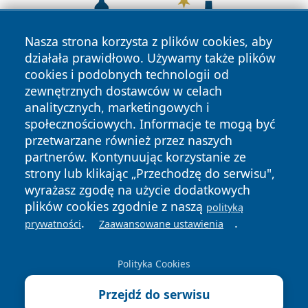
Nasza strona korzysta z plików cookies, aby
działała prawidłowo. Używamy także plików
cookies i podobnych technologii od
zewnętrznych dostawców w celach
analitycznych, marketingowych i
społecznościowych. Informacje te mogą być
przetwarzane również przez naszych
partnerów. Kontynuując korzystanie ze
strony lub klikając „Przechodzę do serwisu",
wyrażasz zgodę na użycie dodatkowych
plików cookies zgodnie z naszą
polityką
Copyright © 2026 wrotatarnowa.pl Wszystkie prawa
.
.
prywatności
Zaawansowane ustawienia
zastrzeżone.
Polityka Cookies
Polityka
Polityka
News
Autorzy
Przejdź do serwisu
Prywatności
Cookies