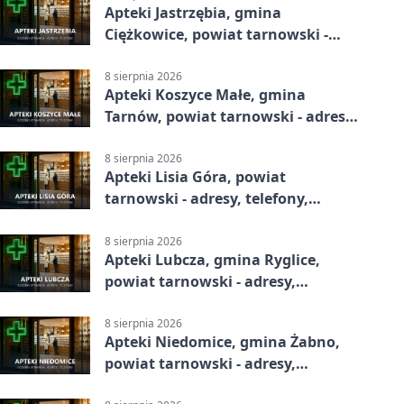
Apteki Jastrzębia, gmina
Ciężkowice, powiat tarnowski -
adresy, telefony, godziny otwarcia
8 sierpnia 2026
Apteki Koszyce Małe, gmina
Tarnów, powiat tarnowski - adresy,
telefony, godziny otwarcia
8 sierpnia 2026
Apteki Lisia Góra, powiat
tarnowski - adresy, telefony,
godziny otwarcia
8 sierpnia 2026
Apteki Lubcza, gmina Ryglice,
powiat tarnowski - adresy,
telefony, godziny otwarcia
8 sierpnia 2026
Apteki Niedomice, gmina Żabno,
powiat tarnowski - adresy,
telefony, godziny otwarcia