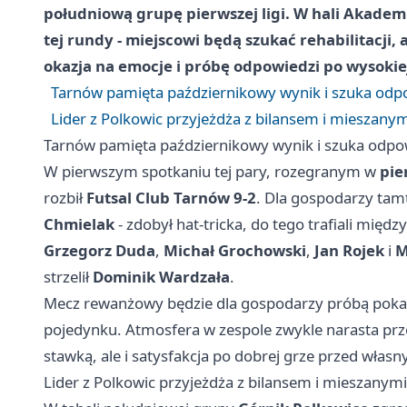
południową grupę pierwszej ligi. W hali Akademi
tej rundy - miejscowi będą szukać rehabilitacji, 
okazja na emocje i próbę odpowiedzi po wysokie
Tarnów pamięta październikowy wynik i szuka odp
Lider z Polkowic przyjeżdża z bilansem i mieszan
Tarnów pamięta październikowy wynik i szuka odpo
W pierwszym spotkaniu tej pary, rozegranym w
pie
rozbił
Futsal Club Tarnów
9-2
. Dla gospodarzy tam
Chmielak
- zdobył hat-tricka, do tego trafiali międ
Grzegorz Duda
,
Michał Grochowski
,
Jan Rojek
i
M
strzelił
Dominik Wardzała
.
Mecz rewanżowy będzie dla gospodarzy próbą pokaz
pojedynku. Atmosfera w zespole zwykle narasta prze
stawką, ale i satysfakcja po dobrej grze przed własn
Lider z Polkowic przyjeżdża z bilansem i mieszany