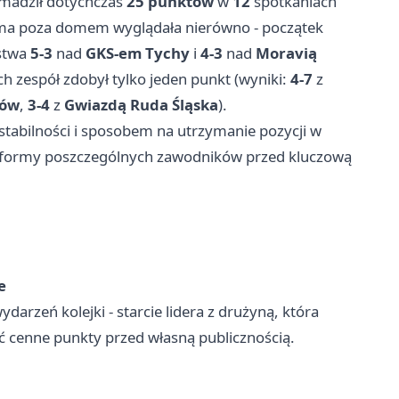
madził dotychczas
25 punktów
w
12
spotkaniach
rma poza domem wyglądała nierówno - początek
ęstwa
5-3
nad
GKS-em Tychy
i
4-3
nad
Moravią
ach zespół zdobył tylko jeden punkt (wyniki:
4-7
z
ków
,
3-4
z
Gwiazdą Ruda Śląska
).
stabilności i sposobem na utrzymanie pozycji w
lizy formy poszczególnych zawodników przed kluczową
e
darzeń kolejki - starcie lidera z drużyną, która
yć cenne punkty przed własną publicznością.