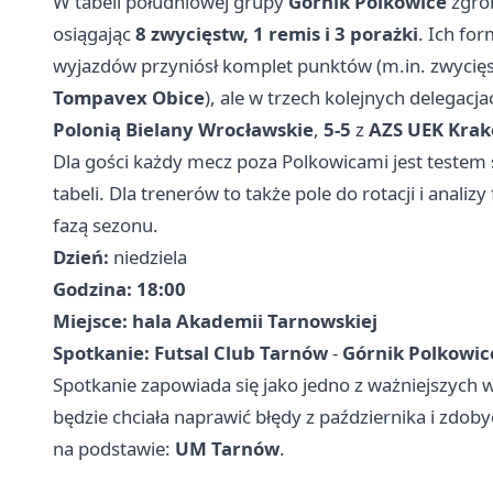
W tabeli południowej grupy
Górnik Polkowice
zgro
osiągając
8 zwycięstw, 1 remis i 3 porażki
. Ich fo
wyjazdów przyniósł komplet punktów (m.in. zwyci
Tompavex Obice
), ale w trzech kolejnych delegacj
Polonią Bielany Wrocławskie
,
5-5
z
AZS UEK Kra
Dla gości każdy mecz poza Polkowicami jest testem 
tabeli. Dla trenerów to także pole do rotacji i ana
fazą sezonu.
Dzień:
niedziela
Godzina:
18:00
Miejsce:
hala Akademii Tarnowskiej
Spotkanie:
Futsal Club Tarnów
-
Górnik Polkowic
Spotkanie zapowiada się jako jedno z ważniejszych wy
będzie chciała naprawić błędy z października i zdob
na podstawie:
UM Tarnów
.