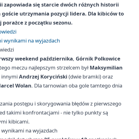
i zapowiada się starcie dwóch różnych historii
a goście utrzymania pozycji lidera. Dla kibiców to
j porażce z początku sezonu.
owiedzi
ymi wynikami na wyjazdach
wiedzi
rwszy weekend października
,
Górnik Polkowice
tego meczu najlepszym strzelcem był
Maksymilian
zy innymi
Andrzej Koryciński
(dwie bramki) oraz
arcel Wolan
. Dla tarnowian oba gole tamtego dnia
ania postępu i skorygowania błędów z pierwszego
d takimi konfrontacjami - nie tylko punkty są
ymi kibicami.
mi wynikami na wyjazdach