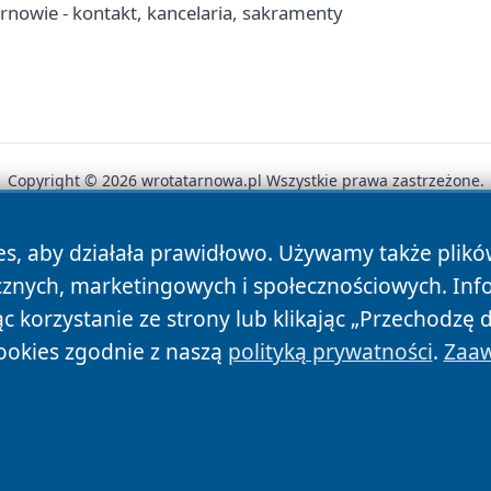
arnowie - kontakt, kancelaria, sakramenty
Copyright © 2026 wrotatarnowa.pl Wszystkie prawa zastrzeżone.
es, aby działała prawidłowo. Używamy także plik
News
Autorzy
Polityka Prywatności
Polityka Cookie
cznych, marketingowych i społecznościowych. Inf
 korzystanie ze strony lub klikając „Przechodzę 
ookies zgodnie z naszą
polityką prywatności
.
Zaaw