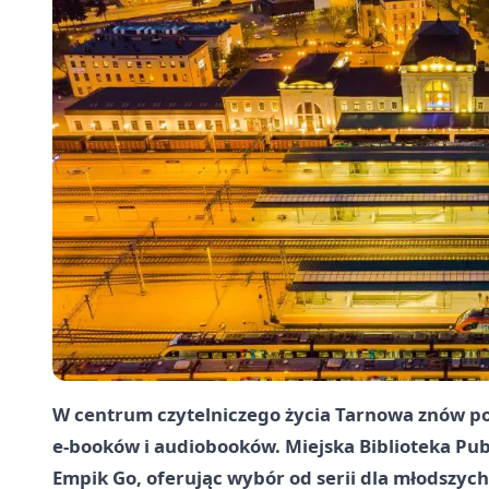
W centrum czytelniczego życia Tarnowa znów po
e-booków i audiobooków. Miejska Biblioteka Pu
Empik Go, oferując wybór od serii dla młodszyc