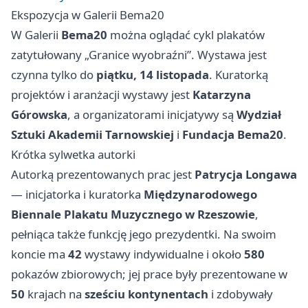
Ekspozycja w Galerii Bema20
W Galerii
Bema20
można oglądać cykl plakatów
zatytułowany „Granice wyobraźni”. Wystawa jest
czynna tylko do
piątku, 14 listopada
. Kuratorką
projektów i aranżacji wystawy jest
Katarzyna
Górowska
, a organizatorami inicjatywy są
Wydział
Sztuki Akademii Tarnowskiej
i
Fundacja Bema20
.
Krótka sylwetka autorki
Autorką prezentowanych prac jest
Patrycja Longawa
— inicjatorka i kuratorka
Międzynarodowego
Biennale Plakatu Muzycznego w Rzeszowie
,
pełniąca także funkcję jego prezydentki. Na swoim
koncie ma
42
wystawy indywidualne i około
580
pokazów zbiorowych; jej prace były prezentowane w
50
krajach na
sześciu kontynentach
i zdobywały