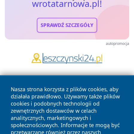
wrotatarnowa.pl!
SPRAWDŹ SZCZEGÓŁY
autopromocja
Nasza strona korzysta z plików cookies, aby
działała prawidłowo. Używamy także plików
cookies i podobnych technologii od
zewnętrznych dostawców w celach
Copyright © 2026 wrotatarnowa.pl Wszystkie prawa
analitycznych, marketingowych i
zastrzeżone.
społecznościowych. Informacje te mogą być
przetwarzane również przez naszych