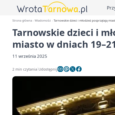
Prz
Strona główna
Wiadomości
Tarnowskie dzieci i młodzież posprzątają mia
Tarnowskie dzieci i mł
miasto w dniach 19–2
11 września 2025
2 min czytania
Udostępnij