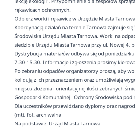
lekcję ekologii”. Przypomnienie dla zespołów sprząt
rękawicach ochronnych.
Odbierz worki i rękawice w Urzędzie Miasta Tarnowa 
Koordynacją działań na terenie Tarnowa zajmuje si
Środowiska Urzędu Miasta Tarnowa. Worki na odpad
siedzibie Urzędu Miasta Tarnowa przy ul. Nowej 4, p
Dystrybucja materiałów odbywa się od poniedziałku
7.30-15.30. Informacje i zgłoszenia prosimy kierow
Po zebraniu odpadów organizatorzy proszą, aby wor
kolidują z ich przeznaczeniem oraz umożliwiają wy
miejscu złożenia i orientacyjnej ilości zebranych ś
Gospodarki Komunalnej i Ochrony Środowiska pod 
Dla uczestników przewidziano dyplomy oraz nagrod
(mt), fot. archiwalna
Na podstawie: Urząd Miasta Tarnowa