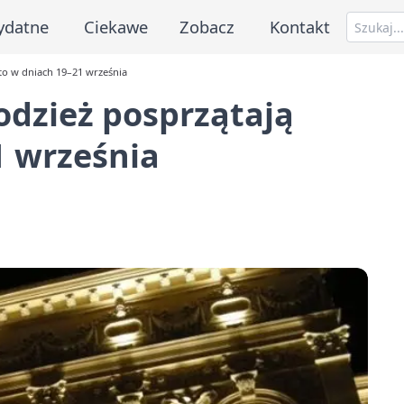
ydatne
Ciekawe
Zobacz
Kontakt
sto w dniach 19–21 września
odzież posprzątają
1 września