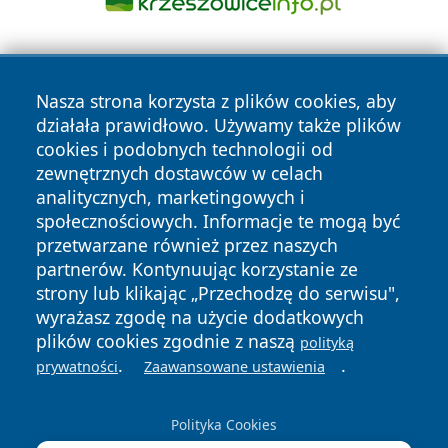
Nasza strona korzysta z plików cookies, aby
działała prawidłowo. Używamy także plików
cookies i podobnych technologii od
zewnętrznych dostawców w celach
Copyright © 2026 wrotatarnowa.pl Wszystkie prawa
analitycznych, marketingowych i
zastrzeżone.
społecznościowych. Informacje te mogą być
przetwarzane również przez naszych
partnerów. Kontynuując korzystanie ze
Polityka
Polityka
News
Autorzy
strony lub klikając „Przechodzę do serwisu",
Prywatności
Cookies
wyrażasz zgodę na użycie dodatkowych
plików cookies zgodnie z naszą
polityką
.
.
prywatności
Zaawansowane ustawienia
Polityka Cookies