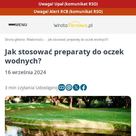
Uwaga! Upał (komunikat RSO)
Uwaga! Alert RCB (komunikat RSO)
MENU
Strona główna
Wiadomości
Jak stosować preparaty do oczek wodnych?
Jak stosować preparaty do oczek
wodnych?
16 września 2024
3 min czytania
Udostępnij