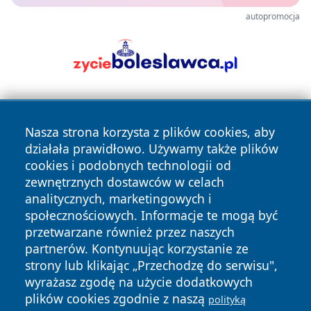
autopromocja
Nasza strona korzysta z plików cookies, aby
działała prawidłowo. Używamy także plików
cookies i podobnych technologii od
zewnętrznych dostawców w celach
Copyright © 2026 wrotatarnowa.pl Wszystkie prawa
analitycznych, marketingowych i
zastrzeżone.
społecznościowych. Informacje te mogą być
przetwarzane również przez naszych
partnerów. Kontynuując korzystanie ze
Polityka
Polityka
News
Autorzy
strony lub klikając „Przechodzę do serwisu",
Prywatności
Cookies
wyrażasz zgodę na użycie dodatkowych
plików cookies zgodnie z naszą
polityką